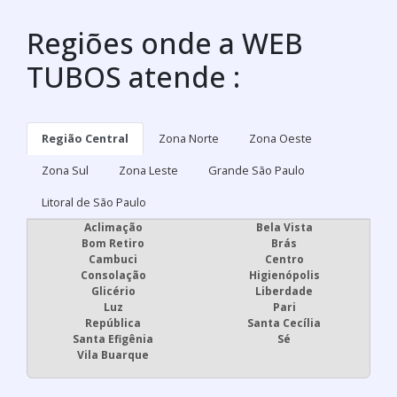
Regiões onde a WEB
TUBOS atende :
Região Central
Zona Norte
Zona Oeste
Zona Sul
Zona Leste
Grande São Paulo
Litoral de São Paulo
Aclimação
Bela Vista
Bom Retiro
Brás
Cambuci
Centro
Consolação
Higienópolis
Glicério
Liberdade
Luz
Pari
República
Santa Cecília
Santa Efigênia
Sé
Vila Buarque