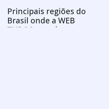
Principais regiões do
Brasil onde a WEB
TUBOS atende :
RJ
MG
ES
SP
PR
SC
RS
PE
BA
CE
GO e DF
AM
PA
Rio de Janeiro
São Gonçalo
Duque de Caxias
Nova Iguaçu
Niterói
Belford Roxo
São João de Meriti
Campos dos Goytacazes
Petrópolis
Volta Redonda
Magé
Itaboraí
Mesquita
Nova Friburgo
Barra Mansa
Macaé
Cabo Frio
Nilópolis
Teresópolis
Resende