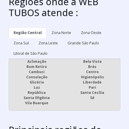
Regiões onde a WEB
TUBOS atende :
Região Central
Zona Norte
Zona Oeste
Zona Sul
Zona Leste
Grande São Paulo
Litoral de São Paulo
Aclimação
Bela Vista
Bom Retiro
Brás
Cambuci
Centro
Consolação
Higienópolis
Glicério
Liberdade
Luz
Pari
República
Santa Cecília
Santa Efigênia
Sé
Vila Buarque