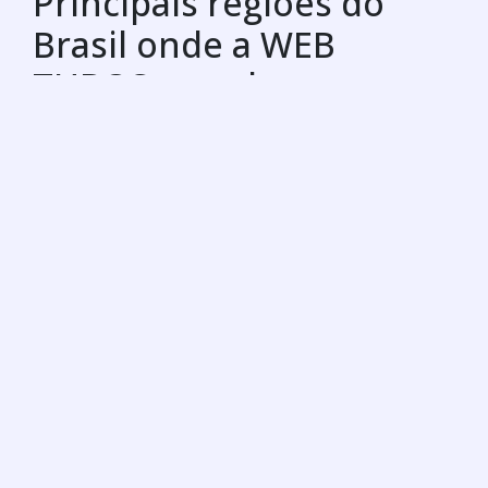
Principais regiões do
Brasil onde a WEB
TUBOS atende :
RJ
MG
ES
SP
PR
SC
RS
PE
BA
CE
GO e DF
AM
PA
Rio de Janeiro
São Gonçalo
Duque de Caxias
Nova Iguaçu
Niterói
Belford Roxo
São João de Meriti
Campos dos Goytacazes
Petrópolis
Volta Redonda
Magé
Itaboraí
Mesquita
Nova Friburgo
Barra Mansa
Macaé
Cabo Frio
Nilópolis
Teresópolis
Resende