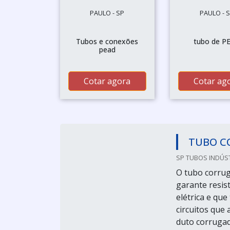
PAULO - SP
PAULO - 
Tubos e conexões
tubo de P
pead
Cotar agora
Cotar ag
TUBO C
SP TUBOS INDÚST
O tubo corrug
garante resis
elétrica e qu
circuitos que
duto corrugad