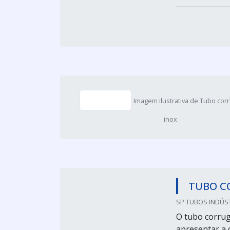
Imagem ilustrativa de Tubo cor
inox
TUBO C
SP TUBOS INDÚST
O tubo corruga
apresentar a c