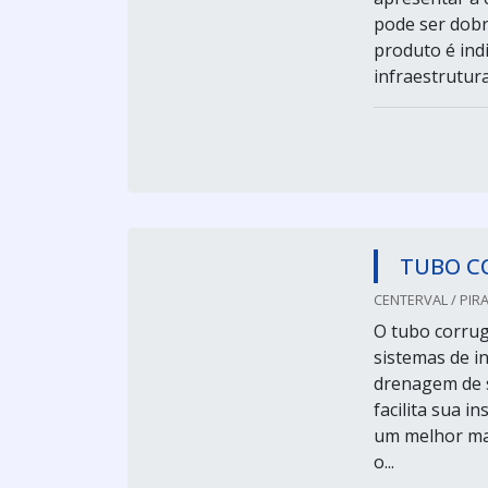
pode ser dobr
produto é in
infraestrutura
TUBO C
CENTERVAL / PIRA
O tubo corruga
sistemas de i
drenagem de s
facilita sua i
um melhor man
o...