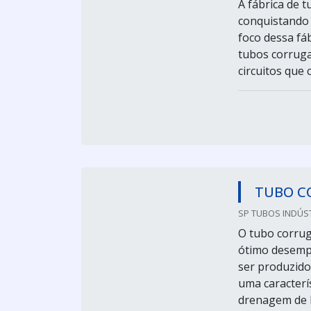
A fábrica de 
conquistando 
foco dessa fá
tubos corruga
circuitos que 
TUBO C
SP TUBOS INDÚST
O tubo corrug
ótimo desemp
ser produzido
uma caracterí
drenagem de lí