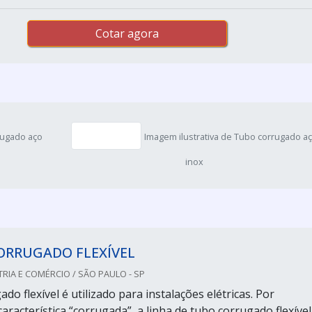
Cotar agora
rugado aço
Imagem ilustrativa de Tubo corrugado a
inox
ORRUGADO FLEXÍVEL
RIA E COMÉRCIO / SÃO PAULO - SP
do flexível é utilizado para instalações elétricas. Por
aracterística “corrugada”, a linha de tubo corrugado flexível