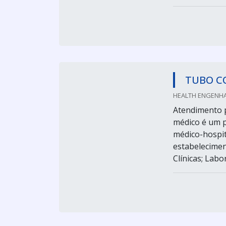
TUBO C
HEALTH ENGENHAR
Atendimento p
médico é um p
médico-hospi
estabelecimen
Clínicas; Labo