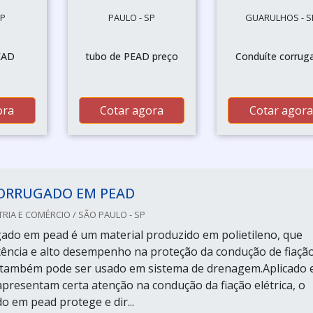
SP
PAULO - SP
GUARULHOS - S
EAD
tubo de PEAD preço
Conduíte corrug
ora
Cotar agora
Cotar agora
ORRUGADO EM PEAD
RIA E COMÉRCIO / SÃO PAULO - SP
ado em pead é um material produzido em polietileno, que
tência e alto desempenho na proteção da condução de fiaçã
e também pode ser usado em sistema de drenagem.Aplicado
 apresentam certa atenção na condução da fiação elétrica, o
o em pead protege e dir...