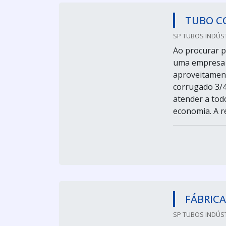
TUBO C
SP TUBOS INDÚST
Ao procurar p
uma empresa e
aproveitament
corrugado 3/4
atender a tod
economia. A re
FÁBRIC
SP TUBOS INDÚST