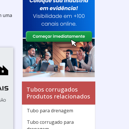
em uma
Tubos corrugados
Produtos relacionados
SÃO
Tubo para drenagem
Tubo corrugado para
D