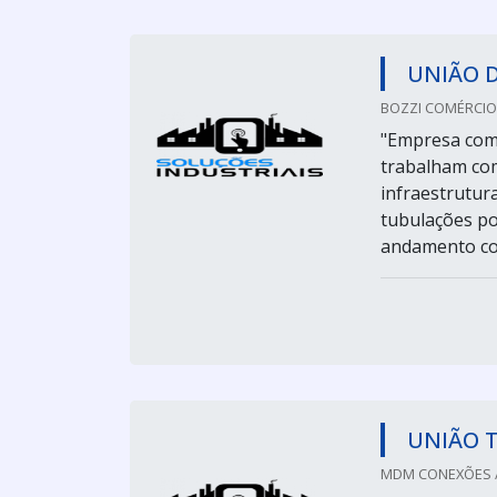
UNIÃO 
BOZZI COMÉRCIO
"Empresa com 
trabalham co
infraestrutur
tubulações po
andamento com
UNIÃO 
MDM CONEXÕES /