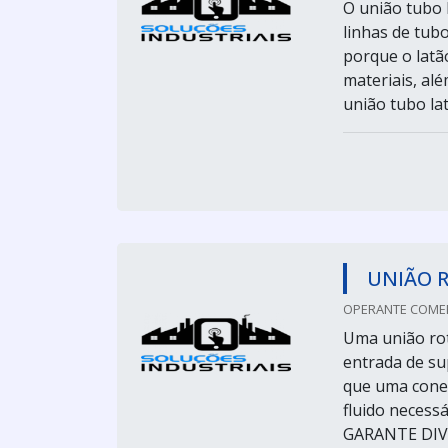
O união tubo 
linhas de tub
porque o latã
materiais, al
união tubo lat
UNIÃO 
OPERANTE COMER
Uma união rot
entrada de su
que uma conex
fluido necess
GARANTE DIVER