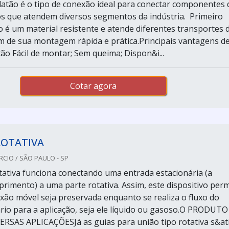
latão é o tipo de conexão ideal para conectar componentes 
os que atendem diversos segmentos da indústria. Primeiro
o é um material resistente e atende diferentes transportes 
ém de sua montagem rápida e prática.Principais vantagens d
ão Fácil de montar; Sem queima; Dispon&i...
Cotar agora
ROTATIVA
CIO / SÃO PAULO - SP
ativa funciona conectando uma entrada estacionária (a
primento) a uma parte rotativa. Assim, este dispositivo perm
ão móvel seja preservada enquanto se realiza o fluxo do
ário para a aplicação, seja ele líquido ou gasoso.O PRODUTO
SAS APLICAÇÕESJá as guias para união tipo rotativa s&atil.