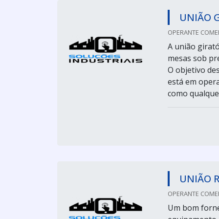
UNIÃO 
OPERANTE COMER
A união girató
mesas sob pre
O objetivo de
está em opera
como qualquer
UNIÃO 
OPERANTE COMER
Um bom fornec