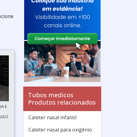
ecione
Tubos medicos
Produtos relacionados
IA E
AULO
Cateter nasal infantil
Cateter nasal para oxigênio