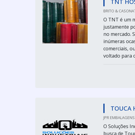
TNT HO
BRITO & CASONA
O TNT é um ma
justamente po
no mercado. S
inúmeras ocas
comerciais, ou
voltado para 
TOUCA 
JPR EMBALAGENS 
O Soluções Ind
busca de Touc