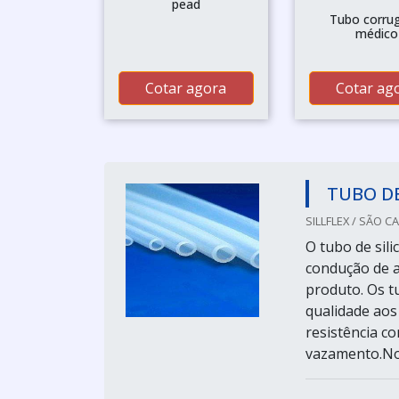
pead
Tubo corru
médico
Cotar agora
Cotar ag
TUBO DE
SILLFLEX / SÃO C
O tubo de sili
condução de a
produto. Os t
qualidade aos 
resistência co
vazamento.No 