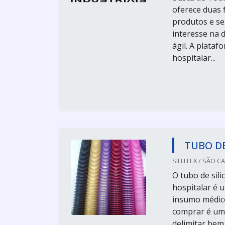
oferece duas 
produtos e se
interesse na 
ágil. A plata
hospitalar...
TUBO D
SILLFLEX / SÃO C
O tubo de sil
hospitalar é
insumo médico
comprar é uma
delimitar bem 