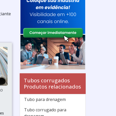
ciante
Tubos corrugados
Produtos relacionados
ÃO
Tubo para drenagem
Tubo corrugado para
es