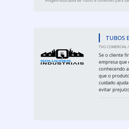
Imagem ilustrativa de Tubos e conexões para 
TUBOS 
TVG COMERCIAL /
Se o cliente 
empresa que é
conhecendo a
que o produto
cuidado ajuda 
evitar prejuízo