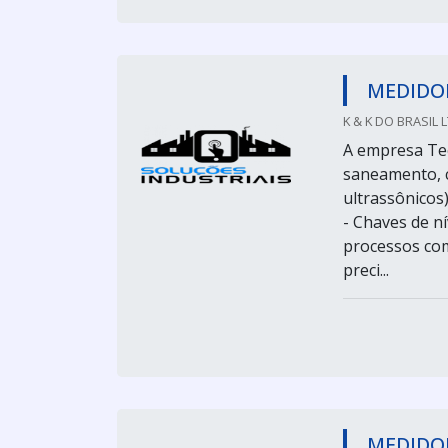
MEDIDO
K & K DO BRASIL 
A empresa Te
saneamento, c
ultrassônicos)
- Chaves de n
processos com
preci...
MEDIDO