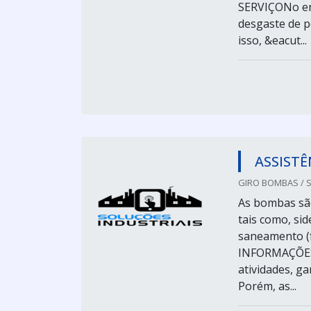
SERVIÇONo en
desgaste de p
isso, &eacut...
ASSIST
GIRO BOMBAS / 
As bombas são
tais como, si
saneamento (
INFORMAÇÕES 
atividades, g
Porém, as...