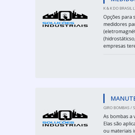
K & K DO BRASIL 
Opções para 
medidores pa
(eletromagnéti
(hidrostáticso
empresas terem
MANUTE
GIRO BOMBAS / 
As bombas a v
Elas são aplic
ou materiai